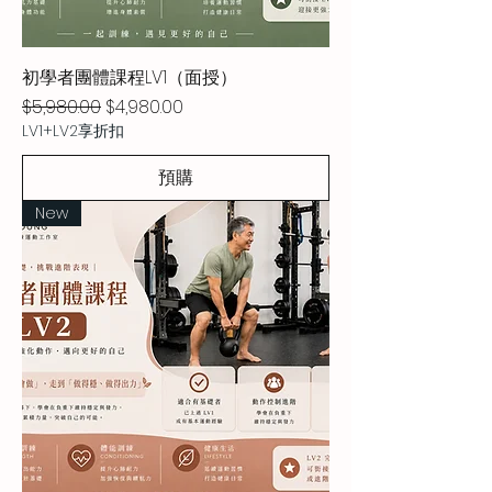
初學者團體課程LV1（面授）
一般價格
促銷價格
$5,980.00
$4,980.00
LV1+LV2享折扣
預購
New