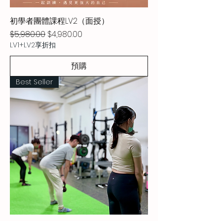
初學者團體課程LV2（面授）
一般價格
促銷價格
$5,980.00
$4,980.00
LV1+LV2享折扣
預購
Best Seller