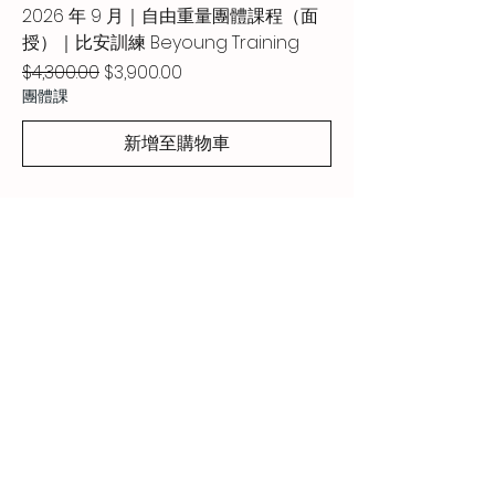
2026 年 9 月｜自由重量團體課程（面
授）｜比安訓練 Beyoung Training
一般價格
促銷價格
$4,300.00
$3,900.00
團體課
新增至購物車
Contact Us
高雄市三民區褒揚東街95號