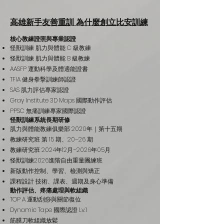
能力向上適應。

楚、方法可依賴、強度可調整。你可以在
高雄新手友善重訓 為什麼創立比安訓練
小班制或一對一裡，用適合自己的版本穩
在教學上，我們以動作品質與安全可控為優
定進步，而不是被迫跟別人比。

核心教練證照與專業認證
先。我們不追求一次燃燒式的刺激，而是建
怪獸訓練 肌力與體能 C 級教練
今天我仍然是一名肌力與體能教練，但我
立一套可長期規律的訓練節奏。

怪獸訓練 肌力與體能 B 級教練
更在意的不是你今天練得多累，而是你下
AASFP 運動科學及體適能證書
週會不會更有把握、生活會不會更順。
TFIA 健身拳擊訓練師認證
教學不能只依靠感覺，更需要長期的學習與
SAS 肌力評估專家認證
實務累積。我們持續進修與參與專業培訓，
Gray Institute 3D Maps 國際動作評估
讓課程設計與動作引導更有方法，也能在不
PPSC 無痛訓練專家國際認證
怪獸訓練系統長期研修
同狀況下做出合適的調整。

肌力與體能教練俱樂部 2020年｜第十五期
教練研究班 第 15 期、20–26 期
對台灣來說，這件事的意義不只在個人。在
教練研究班 2024年12月–2026年05月
怪獸訓練2026進階自由重量團練班
超高齡化的社會裡，身體能力像生活的基礎
新版動作控制、學習、檢測與矯正
建設，當人更有肌力，就更能照顧自己，也
課程設計 技術、課表、週期及身心準備
更有餘裕照顧家人。

動作評估、疼痛處理與軟組織
TOP A 運動刮痧與關節復位
Dynamic Tape 國際認證 Lv.1
我們希望比安訓練在高雄成為一個特別的地
筋膜刀軟組織放鬆