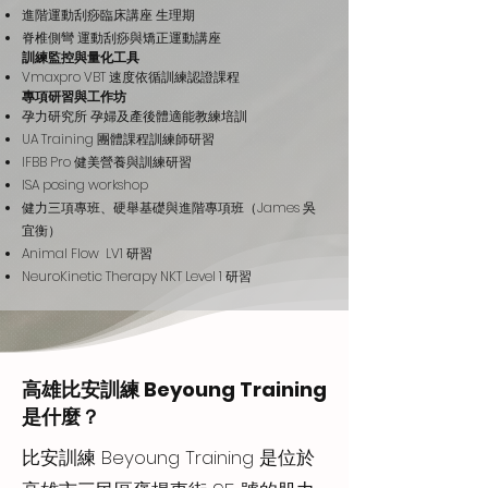
方。新手願意開始，長輩也覺得友善，想重
進階運動刮痧臨床講座 生理期
脊椎側彎 運動刮痧與矯正運動講座
新建立運動習慣的人也能安心投入，讓訓練
訓練監控與量化工具
變成人生裡可以依靠的節奏。
Vmaxpro VBT 速度依循訓練認證課程
專項研習與工作坊
孕力研究所 孕婦及產後體適能教練培訓
UA Training 團體課程訓練師研習
IFBB Pro 健美營養與訓練研習
ISA posing workshop
健力三項專班、硬舉基礎與進階專項班（James 吳
宜衡）
Animal Flow LV1 研習
NeuroKinetic Therapy NKT Level 1 研習
高雄比安訓練 Beyoung Training
是什麼？
比安訓練 Beyoung Training 是位於