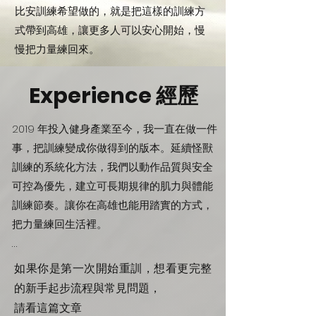
是痛，而是明明想往前，卻發現自己做不
比安訓練希望做的，就是把這樣的訓練方
到。

式帶到高雄，讓更多人可以安心開始，慢
慢把力量練回來。
那段時間折磨我的，是心理上的落差。原
本習以為常的行走、上下樓、提一袋東
Experience 經歷
西，都變成需要計算、需要勇氣的任務。
你會開始懷疑自己是不是就只能這樣，也
2019 年投入健身產業至今，我一直在做一件
會害怕一個不小心，努力又要重來。

事，把訓練變成你做得到的版本。延續怪獸
訓練的系統化方法，我們以動作品質與安全
但我也在那段過程裡學到一件很重要的
可控為優先，建立可長期規律的肌力與體能
事：復原不是靠一次拼命，而是靠每天做
訓練節奏。讓你在高雄也能用踏實的方式，
得到的累積。真正把人帶回生活的，是可
把力量練回生活裡。

重複、可恢復、可逐步加碼的訓練安排。
它不戲劇化，但它有效。

初心，是讓人把力量練回生活裡。清楚、安
​如果你是第一次開始重訓，想看更完整
全、可持續，讓你用做得到的節奏慢慢變
的新手起步流程與常見問題，
我創立比安訓練運動工作室，想做的是一
強，當你能穩定回到訓練裡，就會看見身體
請看這篇文章
個讓人願意長期回來的訓練環境：節奏清