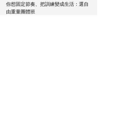
你想固定節奏、把訓練變成生活：選自
由重量團體班
你不確定也沒關係，第一次來我們會一
起幫你選到「你走得久」的那條路。
Q4 你們的訓練會不會很操？我有點怕
跟不上。
我們的重點不是把你操到崩，而是讓你
每週都能穩穩進步。同一個動作會有不
同版本，教練會依你的狀況調整，你不
需要跟別人比，只要跟昨天的自己對齊
就好。
Q5 一週要練幾次才有效？
多數人從一週 1–2 次就很夠用。比起一
次做很多，我們更在意你能不能「長期
做得下去、恢復得過來」，有節奏就會
有效。