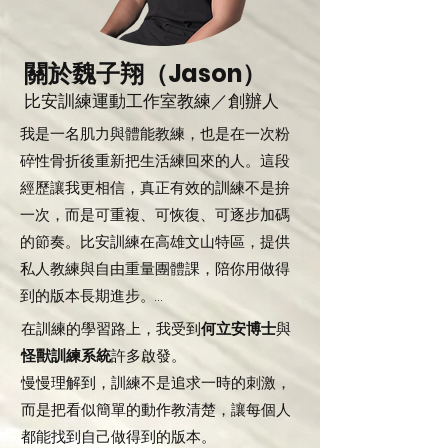
關於魏子翔（Jason）
比安訓練運動工作室教練／創辦人
我是一名肌力與體能教練，也是在一次粉
碎性骨折後重新把生活練回來的人。這段
經歷讓我更相信，真正有效的訓練不是拚
一次，而是可重複、可恢復、可逐步加碼
的節奏。比安訓練在高雄文山特區，提供
私人教練與自由重量團體課，陪你用做得
到的版本長期進步。

在訓練的學習路上，我受到
何立安博士
與
我曾以為教練的工作就是把課帶好、把學
怪獸訓練系統
許多啟發。
員練強。直到一場意外造成粉碎性骨折，
慢慢理解到，訓練不是追求一時的刺激，
生活突然縮小到輪椅、拐杖與每天反覆的
而是把看似簡單的動作教清楚，讓每個人
復健練習。我才明白，真正困難的往往不
都能找到自己做得到的版本。