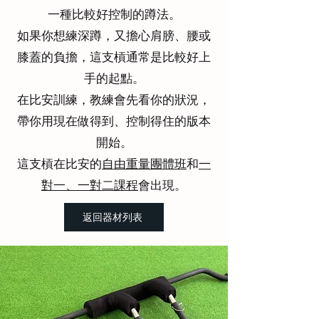
一種比較好控制的蹲法。
如果你想練深蹲，又擔心肩膀、腰或
膝蓋的負擔，這支槓通常是比較好上
手的起點。
在比安訓練，教練會先看你的狀況，
帶你用現在做得到、控制得住的版本
開始。
這支槓在比安的
自由重量團體班
和
一
對一、一對二課程
會出現。
返回器材列表