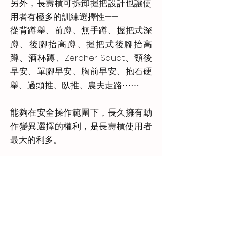
另外，長壽槓可拆卸握把設計也讓使
用者有極多的訓練選擇性——
從背蹲舉、前蹲、無手蹲、握把式深
蹲、後腳抬高蹲、握把式後腳抬高
蹲、酒杯蹲、Zercher Squat、頸後
早安、單腳早安、胸前早安、抱石硬
舉、過頭推、臥推、農夫走路⋯⋯
能夠在安全操作範圍下，長久擁有動
作變異選擇的權利，是長壽槓使用者
最大的利多。
示範教學：ATPONLY特殊槓經
典長壽槓V3