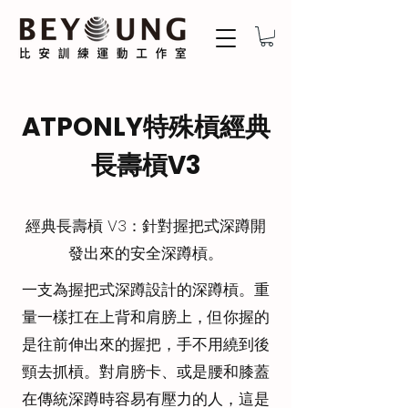
ATPONLY特殊槓經典
長壽槓V3
經典長壽槓 V3：針對握把式深蹲開
發出來的安全深蹲槓。
一支為握把式深蹲設計的深蹲槓。重
量一樣扛在上背和肩膀上，但你握的
是往前伸出來的握把，手不用繞到後
頸去抓槓。對肩膀卡、或是腰和膝蓋
在傳統深蹲時容易有壓力的人，這是