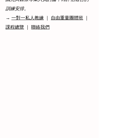
訓練安排。
→ 
一對一私人教練
 ｜ 
自由重量團體班
 ｜ 
課程總覽
 ｜ 
聯絡我們