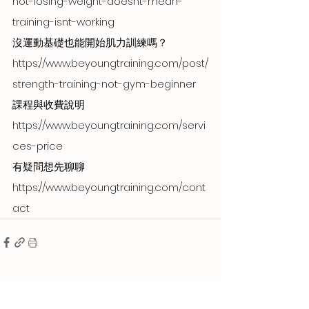
not-losing-weight-doesnt-mean-
training-isnt-working
沒運動基礎也能開始肌力訓練嗎？ 
https://www.beyoungtraining.com/post/
strength-training-not-gym-beginner
課程與收費說明 
https://www.beyoungtraining.com/servi
ces-price
有疑問想先聊聊 
https://www.beyoungtraining.com/cont
act
查看全部
最新文章