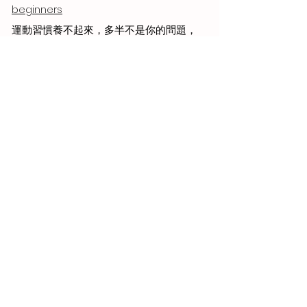
beginners
運動習慣養不起來，多半不是你的問題，
是一開始排得太滿 
https://www.beyoungtraining.com/post/
habit-fails-because-too-much
你不需要先懂訓練，才可以開始訓練 
https://www.beyoungtraining.com/post/
start-training-before-you-understand-
it
查看全部
最新文章