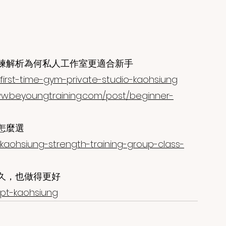
練解析為何私人工作室更適合新手
first-time-gym-private-studio-kaohsiung
ww.beyoungtraining.com/post/beginner-
怎麼選 
kaohsiung-strength-training-group-class-
久，也做得更好 
/pt-kaohsiung