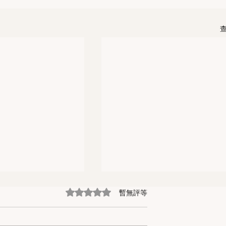
暫無評等
評等為 0（最高為 5 顆星）。