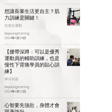
想讓長輩生活更自主？肌
力訓練是關鍵！
抗老化運動
beyoungtraining
2024年4月26日
【腰帶深蹲：可以是優秀
運動員的輔助訓練，也是
慢性下背痛學員的貼心訓
練】
神兵利器
beyoungtraining
2024年4月23日
心智要先強壯，身體才會
跟著強壯