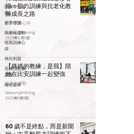
得：肌力訓練與抗老化教
訓練學知識
練成長之路
庫
新手導覽
怪獸訓練心得
抗老化運動
beyoungtraining
2025年12月8日
怪獸訓練心
得
神兵利器
【媽媽的教練，是我】陪
高雄找教練/
她在比安訓練一起變強
課程
抗老化運動
極短篇集
beyoungtraining
2025年5月11日
60 歲不是終點，而是新開