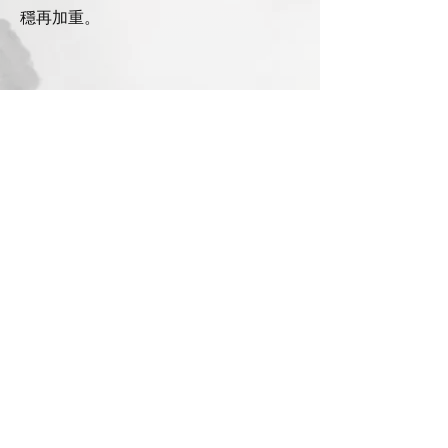
穩再加重。
Q2 我該選團體課還是一對一
A 想要最個別化就選一對一。想建立每
週節奏就從團體課開始。
Q3 我住高雄鳳山或文山交通方便嗎
A 工作室在高雄三民與鳳山交界，許多
學員通勤時間可控。
你只要說說你的目標與目前狀態，